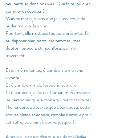
peu perdues dans nos vies. Que faire, où aller, 
comment s'écouter ? 
Mais ce matin je sens que j'ai aussi envie de 
hurler ma joie de vivre. 
Pourtant, elle n'est pas toujours présente. J'ai 
pu déposer hier, parmi ces femmes, mes 
doutes, les peurs et inconforts qui me 
traversent. 
Et en même temps, ô combien je me sens 
vivante !
Et ô combien j'ai de l'espoir à revendre ! 
Et ô combien j'ai foi en l'humanité. Rares sont 
les personnes que je croise qui me font douter. 
Hier encore, qu'est-ce que c'était beau, cette 
écoute pleine et entière, remplie d'amour pour 
cet autre, pourtant inconnu jusque là. 
Alors oui, on peut dire que je suis privilégiée, 